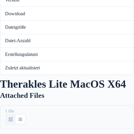
3.2.2
Download
198
Dateigröße
19 MB
Datei-Anzahl
1
Erstellungsdatum
Februar 7, 2022
Zuletzt aktualisiert
Juni 19, 2026
Therakles Lite MacOS X64
Attached Files
1 file